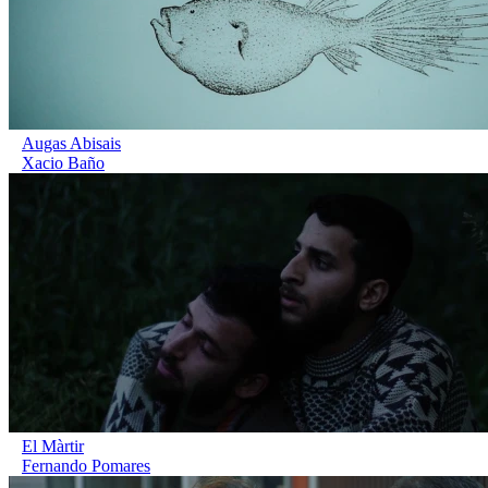
Augas Abisais
Xacio Baño
El Màrtir
Fernando Pomares