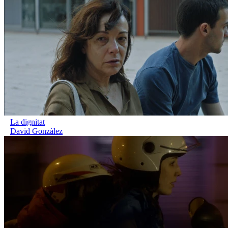
La dignitat
David Gonzàlez