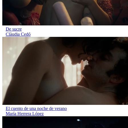
De sucre
Clàudia Cedó
El cuento de una noche de verano
María Herrera López