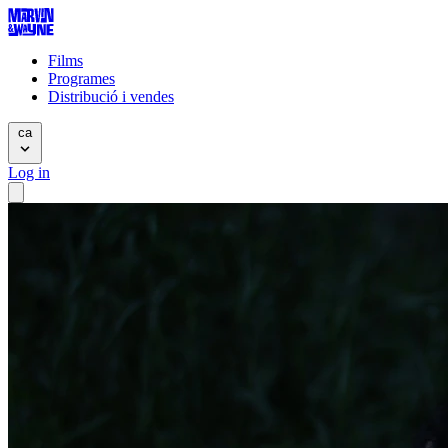
Films
Programes
Distribució i vendes
ca
Log in