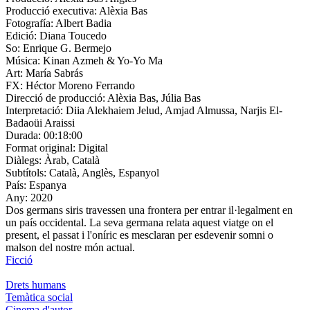
Producció executiva:
Alèxia Bas
Fotografía:
Albert Badia
Edició:
Diana Toucedo
So:
Enrique G. Bermejo
Música:
Kinan Azmeh & Yo-Yo Ma
Art:
María Sabrás
FX:
Héctor Moreno Ferrando
Direcció de producció:
Alèxia Bas, Júlia Bas
Interpretació:
Diia Alekhaiem Jelud, Amjad Almussa, Narjis El-
Badaoüi Araissi
Durada:
00:18:00
Format original:
Digital
Diàlegs:
Àrab, Català
Subtítols:
Català, Anglès, Espanyol
País:
Espanya
Any:
2020
Dos germans siris travessen una frontera per entrar il·legalment en
un país occidental. La seva germana relata aquest viatge on el
present, el passat i l'oníric es mesclaran per esdevenir somni o
malson del nostre món actual.
Ficció
Drets humans
Temàtica social
Cinema d'autor