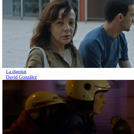
La dignitat
David Gonzàlez