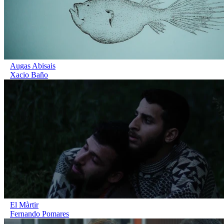
Augas Abisais
Xacio Baño
El Màrtir
Fernando Pomares