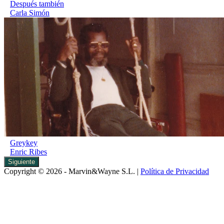
Después también
Carla Simón
Greykey
Enric Ribes
Siguiente
Copyright © 2026 - Marvin&Wayne S.L. |
Política de Privacidad