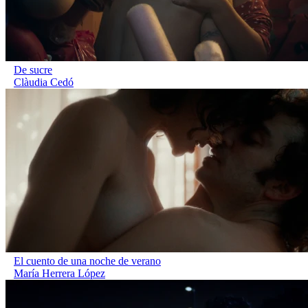
De sucre
Clàudia Cedó
El cuento de una noche de verano
María Herrera López