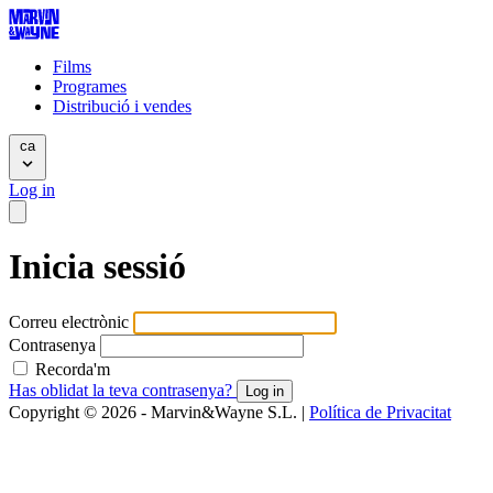
Films
Programes
Distribució i vendes
ca
Log in
Inicia sessió
Correu electrònic
Contrasenya
Recorda'm
Has oblidat la teva contrasenya?
Log in
Copyright © 2026 - Marvin&Wayne S.L. |
Política de Privacitat