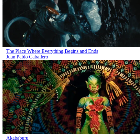
The Place Where Everything Begins and Ends
Juan Pablo Caballero
Akababuru