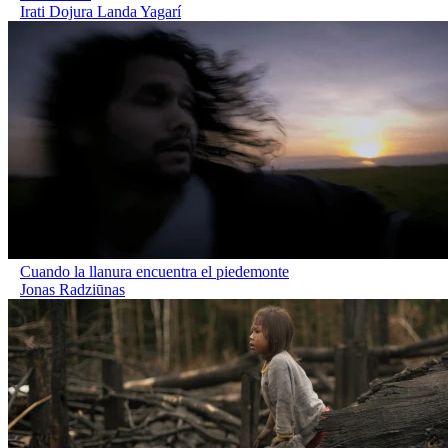
Irati Dojura Landa Yagarí
Cuando la llanura encuentra el piedemonte
Jonas Radziūnas