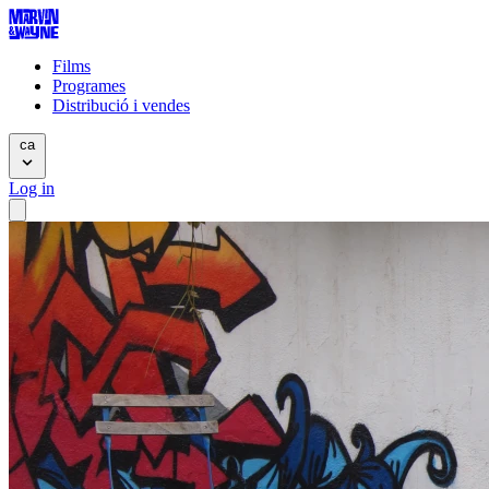
Films
Programes
Distribució i vendes
ca
Log in