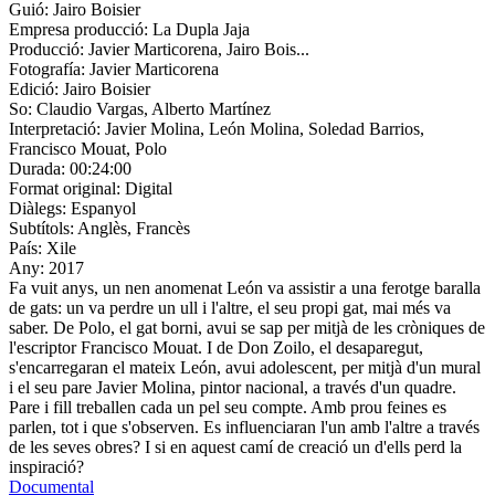
Guió:
Jairo Boisier
Empresa producció:
La Dupla Jaja
Producció:
Javier Marticorena, Jairo Bois...
Fotografía:
Javier Marticorena
Edició:
Jairo Boisier
So:
Claudio Vargas, Alberto Martínez
Interpretació:
Javier Molina, León Molina, Soledad Barrios,
Francisco Mouat, Polo
Durada:
00:24:00
Format original:
Digital
Diàlegs:
Espanyol
Subtítols:
Anglès, Francès
País:
Xile
Any:
2017
Fa vuit anys, un nen anomenat León va assistir a una ferotge baralla
de gats: un va perdre un ull i l'altre, el seu propi gat, mai més va
saber. De Polo, el gat borni, avui se sap per mitjà de les cròniques de
l'escriptor Francisco Mouat. I de Don Zoilo, el desaparegut,
s'encarregaran el mateix León, avui adolescent, per mitjà d'un mural
i el seu pare Javier Molina, pintor nacional, a través d'un quadre.
Pare i fill treballen cada un pel seu compte. Amb prou feines es
parlen, tot i que s'observen. Es influenciaran l'un amb l'altre a través
de les seves obres? I si en aquest camí de creació un d'ells perd la
inspiració?
Documental