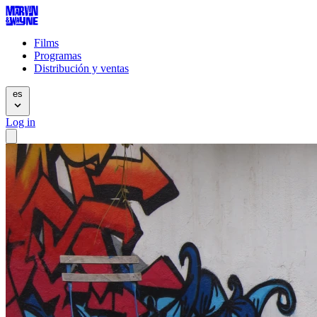
Films
Programas
Distribución y ventas
es
Log in