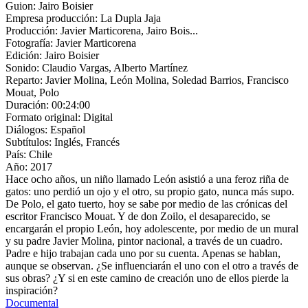
Guion:
Jairo Boisier
Empresa producción:
La Dupla Jaja
Producción:
Javier Marticorena, Jairo Bois...
Fotografía:
Javier Marticorena
Edición:
Jairo Boisier
Sonido:
Claudio Vargas, Alberto Martínez
Reparto:
Javier Molina, León Molina, Soledad Barrios, Francisco
Mouat, Polo
Duración:
00:24:00
Formato original:
Digital
Diálogos:
Español
Subtítulos:
Inglés, Francés
País:
Chile
Año:
2017
Hace ocho años, un niño llamado León asistió a una feroz riña de
gatos: uno perdió un ojo y el otro, su propio gato, nunca más supo.
De Polo, el gato tuerto, hoy se sabe por medio de las crónicas del
escritor Francisco Mouat. Y de don Zoilo, el desaparecido, se
encargarán el propio León, hoy adolescente, por medio de un mural
y su padre Javier Molina, pintor nacional, a través de un cuadro.
Padre e hijo trabajan cada uno por su cuenta. Apenas se hablan,
aunque se observan. ¿Se influenciarán el uno con el otro a través de
sus obras? ¿Y si en este camino de creación uno de ellos pierde la
inspiración?
Documental