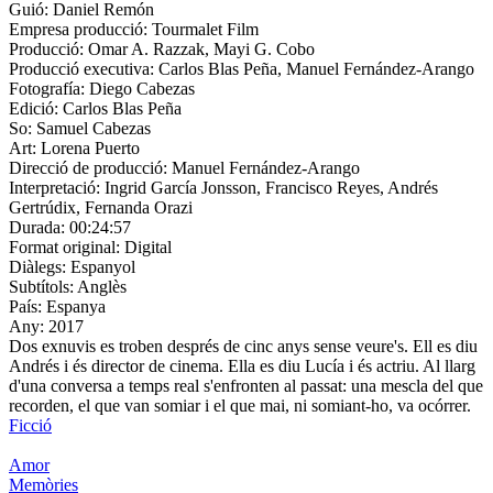
Guió:
Daniel Remón
Empresa producció:
Tourmalet Film
Producció:
Omar A. Razzak, Mayi G. Cobo
Producció executiva:
Carlos Blas Peña, Manuel Fernández-Arango
Fotografía:
Diego Cabezas
Edició:
Carlos Blas Peña
So:
Samuel Cabezas
Art:
Lorena Puerto
Direcció de producció:
Manuel Fernández-Arango
Interpretació:
Ingrid García Jonsson, Francisco Reyes, Andrés
Gertrúdix, Fernanda Orazi
Durada:
00:24:57
Format original:
Digital
Diàlegs:
Espanyol
Subtítols:
Anglès
País:
Espanya
Any:
2017
Dos exnuvis es troben després de cinc anys sense veure's. Ell es diu
Andrés i és director de cinema. Ella es diu Lucía i és actriu. Al llarg
d'una conversa a temps real s'enfronten al passat: una mescla del que
recorden, el que van somiar i el que mai, ni somiant-ho, va ocórrer.
Ficció
Amor
Memòries