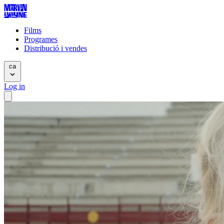
Films
Programes
Distribució i vendes
ca
Log in