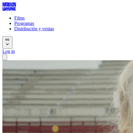
Films
Programas
Distribución y ventas
es
Log in