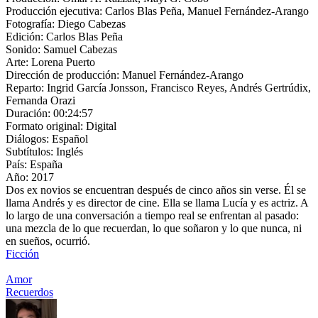
Producción ejecutiva:
Carlos Blas Peña, Manuel Fernández-Arango
Fotografía:
Diego Cabezas
Edición:
Carlos Blas Peña
Sonido:
Samuel Cabezas
Arte:
Lorena Puerto
Dirección de producción:
Manuel Fernández-Arango
Reparto:
Ingrid García Jonsson, Francisco Reyes, Andrés Gertrúdix,
Fernanda Orazi
Duración:
00:24:57
Formato original:
Digital
Diálogos:
Español
Subtítulos:
Inglés
País:
España
Año:
2017
Dos ex novios se encuentran después de cinco años sin verse. Él se
llama Andrés y es director de cine. Ella se llama Lucía y es actriz. A
lo largo de una conversación a tiempo real se enfrentan al pasado:
una mezcla de lo que recuerdan, lo que soñaron y lo que nunca, ni
en sueños, ocurrió.
Ficción
Amor
Recuerdos