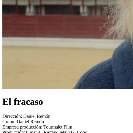
El fracaso
Dirección:
Daniel Remón
Guion:
Daniel Remón
Empresa producción:
Tourmalet Film
Producción:
Omar A. Razzak, Mayi G. Cobo