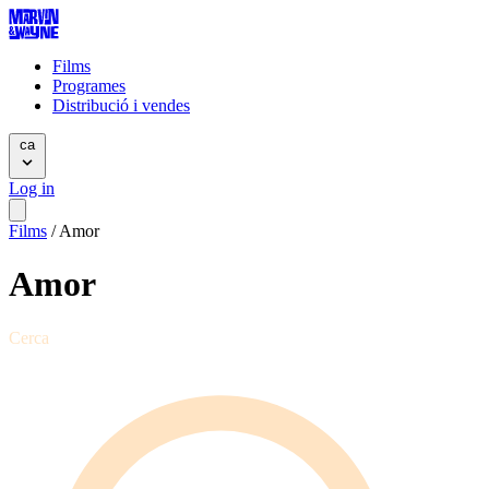
Films
Programes
Distribució i vendes
ca
Log in
Films
/
Amor
Amor
Cerca