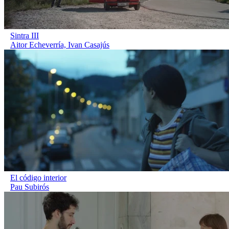
Sintra III
Aitor Echeverría, Ivan Casajús
El código interior
Pau Subirós