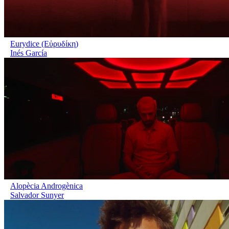
Eurydice (Εὐρυδίκη)
Inés García
Alopècia Androgènica
Salvador Sunyer