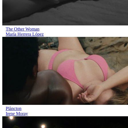
The Other Woman
María Herrera López
Plàncton
Irene Moray