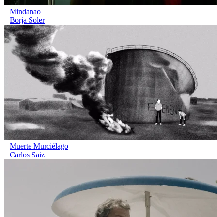
Mindanao
Borja Soler
Muerte Murciélago
Carlos Saiz