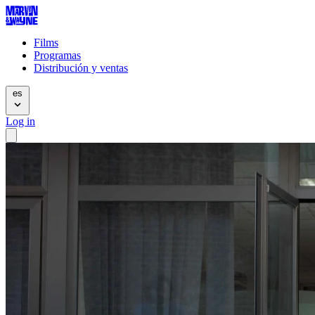
Films
Programas
Distribución y ventas
es
Log in