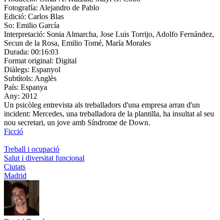
Fotografía:
Alejandro de Pablo
Edició:
Carlos Blas
So:
Emilio García
Interpretació:
Sonia Almarcha, Jose Luis Torrijo, Adolfo Fernández,
Secun de la Rosa, Emilio Tomé, María Morales
Durada:
00:16:03
Format original:
Digital
Diàlegs:
Espanyol
Subtítols:
Anglès
País:
Espanya
Any:
2012
Un psicòleg entrevista als treballadors d'una empresa arran d'un
incident: Mercedes, una treballadora de la plantilla, ha insultat al seu
nou secretari, un jove amb Síndrome de Down.
Ficció
Treball i ocupació
Salut i diversitat funcional
Ciutats
Madrid