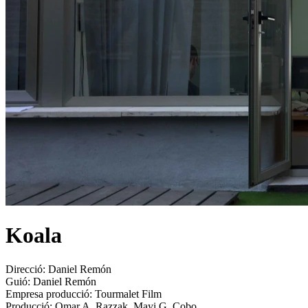
Koala
Direcció:
Daniel Remón
Guió:
Daniel Remón
Empresa producció:
Tourmalet Film
Producció:
Omar A. Razzak, Mayi G. Cobo