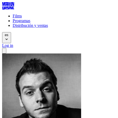
Films
Programas
Distribución y ventas
es
Log in