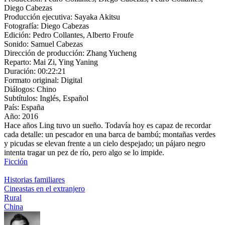
Diego Cabezas
Producción ejecutiva:
Sayaka Akitsu
Fotografía:
Diego Cabezas
Edición:
Pedro Collantes, Alberto Froufe
Sonido:
Samuel Cabezas
Dirección de producción:
Zhang Yucheng
Reparto:
Mai Zi, Ying Yaning
Duración:
00:22:21
Formato original:
Digital
Diálogos:
Chino
Subtítulos:
Inglés, Español
País:
España
Año:
2016
Hace años Ling tuvo un sueño. Todavía hoy es capaz de recordar
cada detalle: un pescador en una barca de bambú; montañas verdes
y picudas se elevan frente a un cielo despejado; un pájaro negro
intenta tragar un pez de río, pero algo se lo impide.
Ficción
Historias familiares
Cineastas en el extranjero
Rural
China