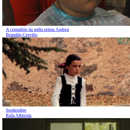
A comuñón da miña prima Andrea
Brandán Cerviño
Septiembre
Rafa Alberola