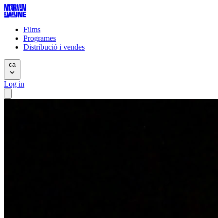
Films
Programes
Distribució i vendes
ca
Log in