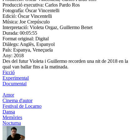
Producció executiva:
Carlos Pardo Ros
Fotografía:
Óscar Vincentelli
Edició:
Óscar Vincentelli
Música:
Joe Crepúsculo
Interpretació:
Violeta Orgaz, Guillermo Benet
Durada:
00:05:55
Format original:
Digital
Diàlegs:
Anglès, Espanyol
País:
Espanya, Veneçuela
Any:
2018
Des del futur Violeta i Guillermo recorden una nit de 2018 en la
qual van ballar fins a la matinada.
Ficció
Experimental
Documental
Amor
Cinema d'autor
Festival de Locarno
Dansa
Memòries
Nocturna