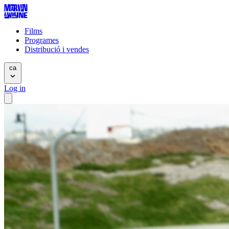
Films
Programes
Distribució i vendes
ca
Log in