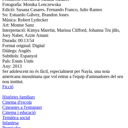
Fotografía:
Monika Lenczewska
Edició:
Susana Casares, Fernando Franco, Julio Ramos
So:
Estuardo Gálvez, Brandon Jones
Música:
Robert Lydecker
Art:
Montse Sanz
Interpretació:
Kimya Marefat, Marissa Clifford, Johanna Tru jillo,
Joey Naber, Azzie Amani
Durada:
00:13:54
Format original:
Digital
Diàlegs:
Anglès
Subtítols:
Espanyol
País:
Estats Units
Any:
2013
Ser adolescent no és fàcil, especialment per Nayla, una noia
americana musulmana que vol entrar a l'equip d'animadores del seu
nou institut.
Ficció
Històries familiars
Cinema d'escola
Cineastes a l'estranger
Cinema i educació
Temàtica social
Infantesa
Premiades