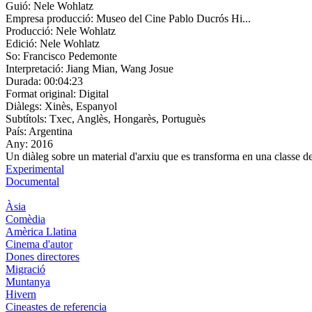
Guió:
Nele Wohlatz
Empresa producció:
Museo del Cine Pablo Ducrós Hi...
Producció:
Nele Wohlatz
Edició:
Nele Wohlatz
So:
Francisco Pedemonte
Interpretació:
Jiang Mian, Wang Josue
Durada:
00:04:23
Format original:
Digital
Diàlegs:
Xinès, Espanyol
Subtítols:
Txec, Anglès, Hongarès, Portuguès
País:
Argentina
Any:
2016
Un diàleg sobre un material d'arxiu que es transforma en una classe de 
Experimental
Documental
Àsia
Comèdia
Amèrica Llatina
Cinema d'autor
Dones directores
Migració
Muntanya
Hivern
Cineastes de referencia