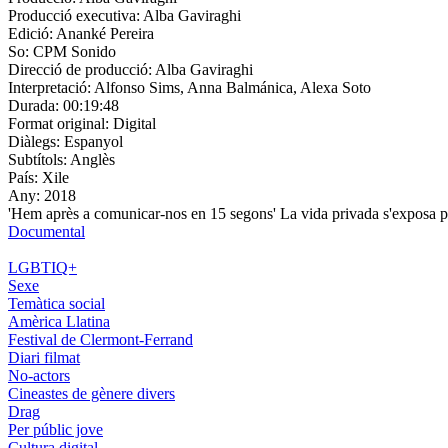
Producció executiva:
Alba Gaviraghi
Edició:
Ananké Pereira
So:
CPM Sonido
Direcció de producció:
Alba Gaviraghi
Interpretació:
Alfonso Sims, Anna Balmánica, Alexa Soto
Durada:
00:19:48
Format original:
Digital
Diàlegs:
Espanyol
Subtítols:
Anglès
País:
Xile
Any:
2018
'Hem après a comunicar-nos en 15 segons' La vida privada s'exposa pú
Documental
LGBTIQ+
Sexe
Temàtica social
Amèrica Llatina
Festival de Clermont-Ferrand
Diari filmat
No-actors
Cineastes de gènere divers
Drag
Per públic jove
Cultura digital