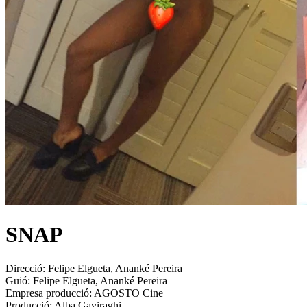
SNAP
Direcció:
Felipe Elgueta, Ananké Pereira
Guió:
Felipe Elgueta, Ananké Pereira
Empresa producció:
AGOSTO Cine
Producció:
Alba Gaviraghi