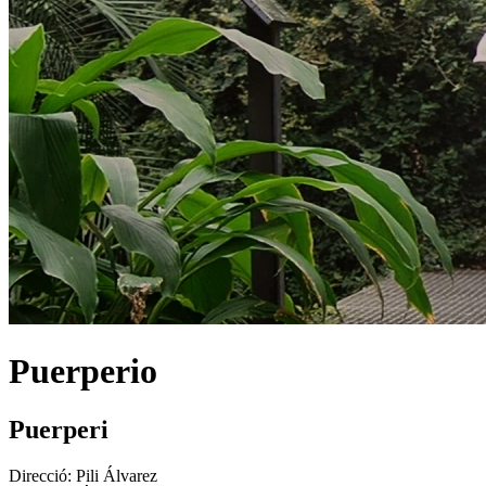
Puerperio
Puerperi
Direcció:
Pili Álvarez