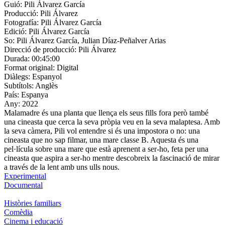
Guió:
Pili Álvarez García
Producció:
Pili Álvarez
Fotografía:
Pili Álvarez García
Edició:
Pili Álvarez García
So:
Pili Álvarez García, Julian Díaz-Peñalver Arias
Direcció de producció:
Pili Álvarez
Durada:
00:45:00
Format original:
Digital
Diàlegs:
Espanyol
Subtítols:
Anglès
País:
Espanya
Any:
2022
Malamadre és una planta que llença els seus fills fora però també
una cineasta que cerca la seva pròpia veu en la seva malaptesa. Amb
la seva càmera, Pili vol entendre si és una impostora o no: una
cineasta que no sap filmar, una mare classe B. Aquesta és una
pel·lícula sobre una mare que està aprenent a ser-ho, feta per una
cineasta que aspira a ser-ho mentre descobreix la fascinació de mirar
a través de la lent amb uns ulls nous.
Experimental
Documental
Històries familiars
Comèdia
Cinema i educació