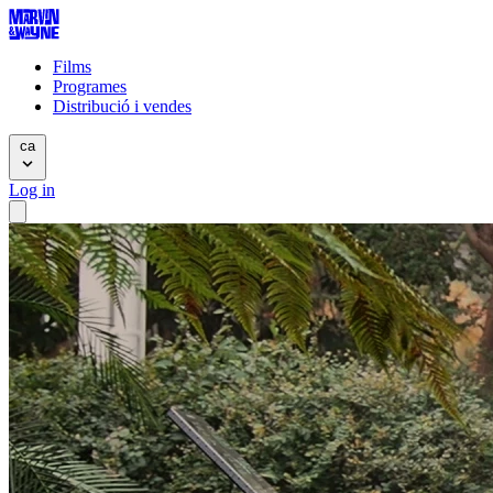
Films
Programes
Distribució i vendes
ca
Log in