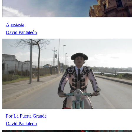
Apostasía
David Pantaleón
Por La Puerta Grande
David Pantaleón