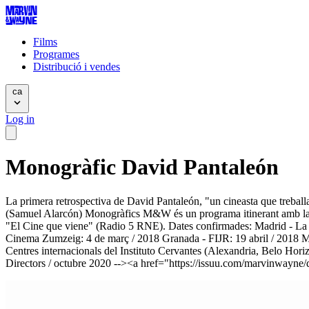
Films
Programes
Distribució i vendes
ca
Log in
Monogràfic David Pantaleón
La primera retrospectiva de David Pantaleón, "un cineasta que treballa 
(Samuel Alarcón) Monogràfics M&W és un programa itinerant amb la ide
"El Cine que viene" (Radio 5 RNE). Dates confirmades: Madrid - La
Cinema Zumzeig: 4 de març / 2018 Granada - FIJR: 19 abril / 2018 Mot
Centres internacionals del Instituto Cervantes (Alexandria, Belo Ho
Directors / octubre 2020 --><a href="https://issuu.com/marvinway