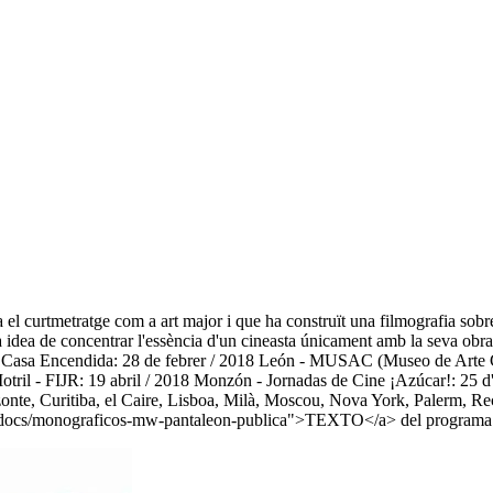
el curtmetratge com a art major i que ha construït una filmografia sobre 
a de concentrar l'essència d'un cineasta únicament amb la seva obra d
 Casa Encendida: 28 de febrer / 2018 León - MUSAC (Museo de Arte C
ril - FIJR: 19 abril / 2018 Monzón - Jornadas de Cine ¡Azúcar!: 25 d'
rizonte, Curitiba, el Caire, Lisboa, Milà, Moscou, Nova York, Palerm,
ne/docs/monograficos-mw-pantaleon-publica">TEXTO</a> del programa