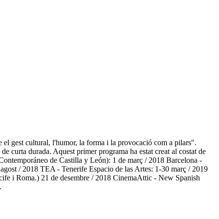
el gest cultural, l'humor, la forma i la provocació com a pilars".
e curta durada. Aquest primer programa ha estat creat al costat de
ontemporáneo de Castilla y León): 1 de març / 2018 Barcelona -
agost / 2018 TEA - Tenerife Espacio de las Artes: 1-30 març / 2019
 Recife i Roma.) 21 de desembre / 2018 CinemaAttic - New Spanish
.