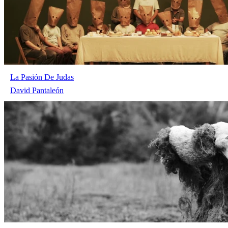
La Pasión De Judas
David Pantaleón