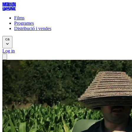
Films
Programes
Distribució i vendes
ca
Log in