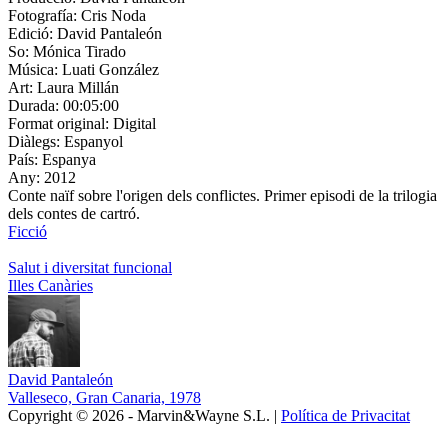
Fotografía:
Cris Noda
Edició:
David Pantaleón
So:
Mónica Tirado
Música:
Luati González
Art:
Laura Millán
Durada:
00:05:00
Format original:
Digital
Diàlegs:
Espanyol
País:
Espanya
Any:
2012
Conte naïf sobre l'origen dels conflictes. Primer episodi de la trilogia
dels contes de cartró.
Ficció
Salut i diversitat funcional
Illes Canàries
David Pantaleón
Valleseco, Gran Canaria, 1978
Copyright © 2026 - Marvin&Wayne S.L. |
Política de Privacitat