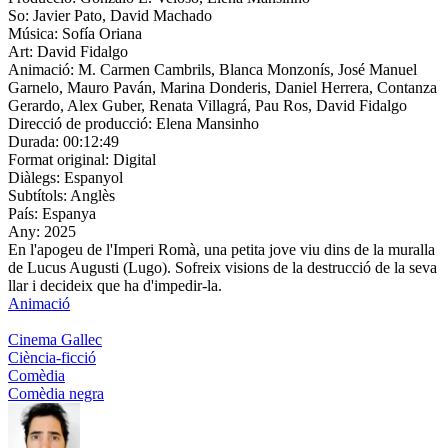
So:
Javier Pato, David Machado
Música:
Sofía Oriana
Art:
David Fidalgo
Animació:
M. Carmen Cambrils, Blanca Monzonís, José Manuel
Garnelo, Mauro Paván, Marina Donderis, Daniel Herrera, Contanza
Gerardo, Alex Guber, Renata Villagrá, Pau Ros, David Fidalgo
Direcció de producció:
Elena Mansinho
Durada:
00:12:49
Format original:
Digital
Diàlegs:
Espanyol
Subtítols:
Anglès
País:
Espanya
Any:
2025
En l'apogeu de l'Imperi Romà, una petita jove viu dins de la muralla
de Lucus Augusti (Lugo). Sofreix visions de la destrucció de la seva
llar i decideix que ha d'impedir-la.
Animació
Cinema Gallec
Ciència-ficció
Comèdia
Comèdia negra