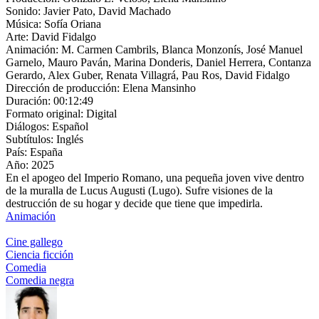
Sonido:
Javier Pato, David Machado
Música:
Sofía Oriana
Arte:
David Fidalgo
Animación:
M. Carmen Cambrils, Blanca Monzonís, José Manuel
Garnelo, Mauro Paván, Marina Donderis, Daniel Herrera, Contanza
Gerardo, Alex Guber, Renata Villagrá, Pau Ros, David Fidalgo
Dirección de producción:
Elena Mansinho
Duración:
00:12:49
Formato original:
Digital
Diálogos:
Español
Subtítulos:
Inglés
País:
España
Año:
2025
En el apogeo del Imperio Romano, una pequeña joven vive dentro
de la muralla de Lucus Augusti (Lugo). Sufre visiones de la
destrucción de su hogar y decide que tiene que impedirla.
Animación
Cine gallego
Ciencia ficción
Comedia
Comedia negra