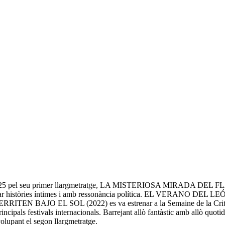
 2025 pel seu primer llargmetratge, LA MISTERIOSA MIRADA DEL FL
crear històries íntimes i amb ressonància política. EL VERANO DEL 
N BAJO EL SOL (2022) es va estrenar a la Semaine de la Critique. 
incipals festivals internacionals. Barrejant allò fantàstic amb allò quoti
olupant el segon llargmetratge.