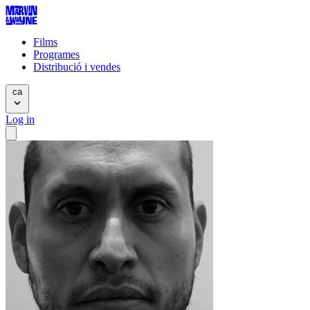
Films
Programes
Distribució i vendes
ca
Log in