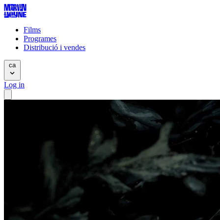
Films
Programes
Distribució i vendes
ca
Log in