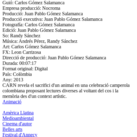
Guió:
Carlos Gómez Salamanca
Empresa producció:
Nocroma
Producció:
Juan Pablo Gómez Salamanca
Producció executiva:
Juan Pablo Gómez Salamanca
Fotografía:
Carlos Gómez Salamanca
Edició:
Juan Pablo Gómez Salamanca
So:
Randy Sánchez
Música:
Andrés Pérez, Randy Sánchez
Art:
Carlos Gómez Salamanca
FX:
Leon Carrizosa
Direcció de producció:
Juan Pablo Gómez Salamanca
Durada:
00:07:17
Format original:
Digital
País:
Colòmbia
Any:
2013
CARN revela el sacrifici d'un animal en una celebració camperola
colombiana proposant lectures diverses al voltant del cos i la
memòria des d'un context artístic.
Animació
Amèrica Llatina
Medioambiental
Cinema d'autor
Belles arts
Festival d'Annecy