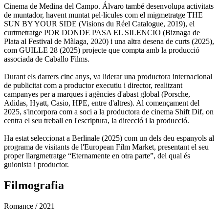
Cinema de Medina del Campo. Álvaro també desenvolupa activitats
de muntador, havent muntat pel·lícules com el migmetratge THE
SUN BY YOUR SIDE (Visions du Réel Catalogue, 2019), el
curtmetratge POR DONDE PASA EL SILENCIO (Biznaga de
Plata al Festival de Màlaga, 2020) i una altra desena de curts (2025),
com GUILLE 28 (2025) projecte que compta amb la producció
associada de Caballo Films.
Durant els darrers cinc anys, va liderar una productora internacional
de publicitat com a productor executiu i director, realitzant
campanyes per a marques i agències d'abast global (Porsche,
Adidas, Hyatt, Casio, HPE, entre d'altres). Al començament del
2025, s'incorpora com a soci a la productora de cinema Shift Dif, on
centra el seu treball en l'escriptura, la direcció i la producció.
Ha estat seleccionat a Berlinale (2025) com un dels deu espanyols al
programa de visitants de l'European Film Market, presentant el seu
proper llargmetratge “Eternamente en otra parte”, del qual és
guionista i productor.
Filmografia
Romance
/ 2021