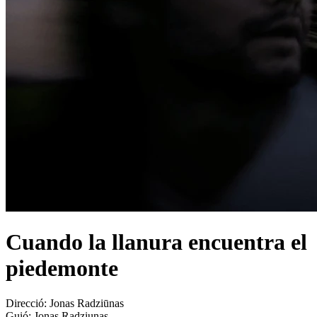
Cuando la llanura encuentra el
piedemonte
Direcció:
Jonas Radziūnas
Guió:
Jonas Radziunas