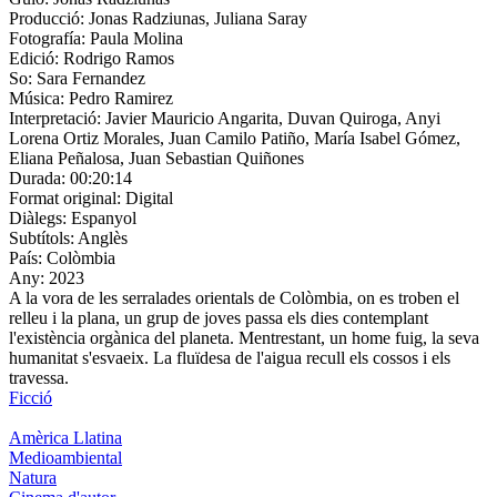
Producció:
Jonas Radziunas, Juliana Saray
Fotografía:
Paula Molina
Edició:
Rodrigo Ramos
So:
Sara Fernandez
Música:
Pedro Ramirez
Interpretació:
Javier Mauricio Angarita, Duvan Quiroga, Anyi
Lorena Ortiz Morales, Juan Camilo Patiño, María Isabel Gómez,
Eliana Peñalosa, Juan Sebastian Quiñones
Durada:
00:20:14
Format original:
Digital
Diàlegs:
Espanyol
Subtítols:
Anglès
País:
Colòmbia
Any:
2023
A la vora de les serralades orientals de Colòmbia, on es troben el
relleu i la plana, un grup de joves passa els dies contemplant
l'existència orgànica del planeta. Mentrestant, un home fuig, la seva
humanitat s'esvaeix. La fluïdesa de l'aigua recull els cossos i els
travessa.
Ficció
Amèrica Llatina
Medioambiental
Natura