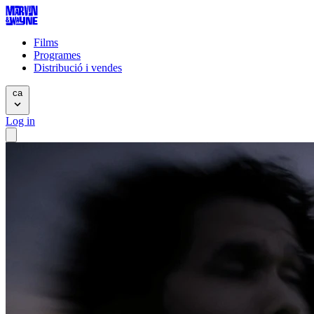
Films
Programes
Distribució i vendes
ca
Log in