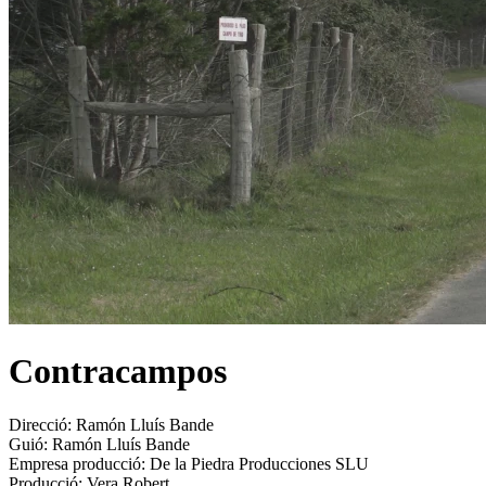
Contracampos
Direcció:
Ramón Lluís Bande
Guió:
Ramón Lluís Bande
Empresa producció:
De la Piedra Producciones SLU
Producció:
Vera Robert