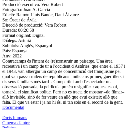
Producció executiva:
Vera Robert
Fotografía:
Juan A. García
Edició:
Ramón Lluís Bande, Dani Álvarez
So:
Óscar de Ávila
Direcció de producció:
Vera Robert
Durada:
00:26:58
Format original:
Digital
Diàlegs:
Asturià
Subtítols:
Anglès, Espanyol
País:
Espanya
Any:
2022
Contracamps és l'intent de (re)construir un paisatge. Una àrea
recreativa i un camp de tir a l'occident d'Astúries, que entre el 1937 i
el 1943, van albergar un camp de concentració del franquisme pel
qual van passar milers de republicans –milicians primer, guerrillers i
els seus familiars més tard–. Compartint amb l'espectador una
observació pausada, la pel·lícula pretén resignificar aquest espai,
tornar-li el significat polític. Però no es tracta de mostrar –de filmar–
allò invisible, sinó de fer veure en allò que avui existeix allò que
falta. El que va estar i ja no hi és, ni tan sols en el record de la gent.
Documental
Drets humans
Cinema d'autor
Política