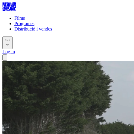
Films
Programes
Distribució i vendes
ca
Log in