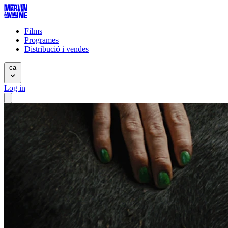
Films
Programes
Distribució i vendes
ca
Log in