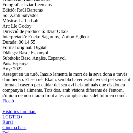
Fotografía:
Itziar Leemans
Edició:
Raúl Barreras
So:
Xanti Salvador
Música:
La La Lab
Art:
Lle Godoy
Direcció de producció:
Itziar Otxoa
Interpretació:
Eneko Sagardoy, Zorion Egileor
Durada:
00:14:55
Format original:
Digital
Diàlegs:
Basc, Espanyol
Subtítols:
Basc, Anglès, Espanyol
País:
Espanya
Any:
2022
Assegut en un turó, Inaxio lamenta la mort de la seva dona a través
d'un bertso. El seu nét Ekaitz sembla haver estat invocat pel seu cant
i torna al caserio per cuidar del seu avi i els animals que els donen
companyia i aliments. Tots dos, amb visions diferents de l'entorn,
s'uniran de nou i faran front a les complicacions del futur en comú.
Ficció
Històries familiars
LGBTIQ+
Rural
Cinema basc
Dol