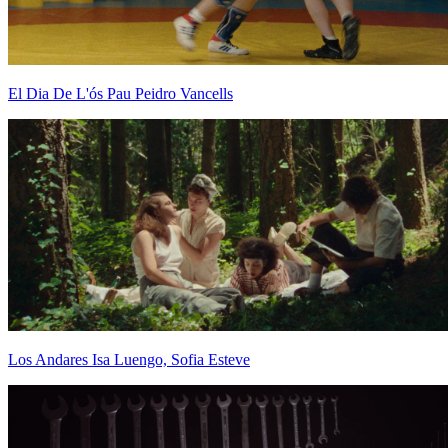
El Dia De L'ós
Pau Peidro Vancells
Los Andares
Isa Luengo, Sofia Esteve