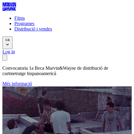
Films
Programes
Distribució i vendes
ca
Log in
Convocatoria 1a Beca Marvin&Wayne de distribució de
curtmetratge hispanoamericà
Més informació