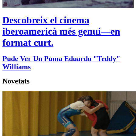
Descobreix el cinema
iberoamericà més genuí
—en
format curt.
Pude Ver Un Puma
Eduardo "Teddy"
Williams
Novetats