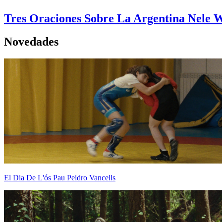
Tres Oraciones Sobre La Argentina
Nele W
Novedades
El Dia De L'ós
Pau Peidro Vancells