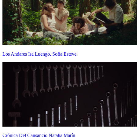
Los Andares
Isa Luengo, Sofia Esteve
Crónica Del Cansancio
Natalia Marín