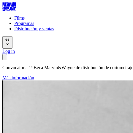
Films
Programas
Distribución y ventas
es
Log in
Convocatoria 1ª Beca Marvin&Wayne de distribución de cortometraj
Más información