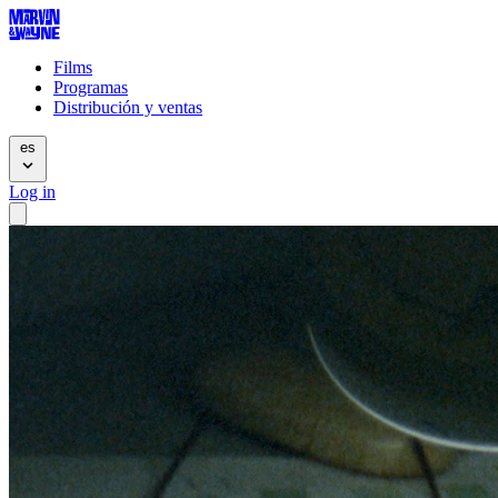
Films
Programas
Distribución y ventas
es
Log in