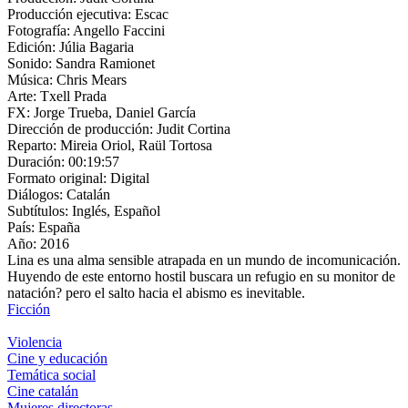
Producción ejecutiva:
Escac
Fotografía:
Angello Faccini
Edición:
Júlia Bagaria
Sonido:
Sandra Ramionet
Música:
Chris Mears
Arte:
Txell Prada
FX:
Jorge Trueba, Daniel García
Dirección de producción:
Judit Cortina
Reparto:
Mireia Oriol, Raül Tortosa
Duración:
00:19:57
Formato original:
Digital
Diálogos:
Catalán
Subtítulos:
Inglés, Español
País:
España
Año:
2016
Lina es una alma sensible atrapada en un mundo de incomunicación.
Huyendo de este entorno hostil buscara un refugio en su monitor de
natación? pero el salto hacia el abismo es inevitable.
Ficción
Violencia
Cine y educación
Temática social
Cine catalán
Mujeres directoras