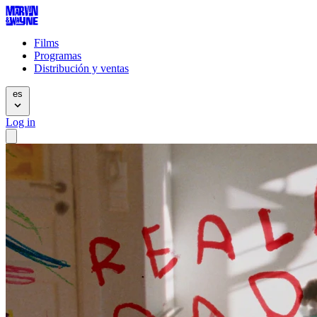
Films
Programas
Distribución y ventas
es
Log in