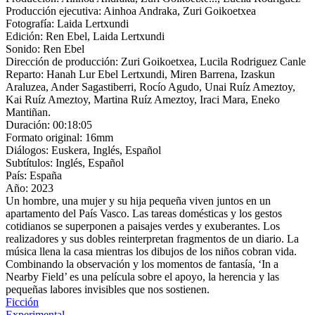
Producción ejecutiva:
Ainhoa Andraka, Zuri Goikoetxea
Fotografía:
Laida Lertxundi
Edición:
Ren Ebel, Laida Lertxundi
Sonido:
Ren Ebel
Dirección de producción:
Zuri Goikoetxea, Lucila Rodriguez Canle
Reparto:
Hanah Lur Ebel Lertxundi, Miren Barrena, Izaskun
Araluzea, Ander Sagastiberri, Rocío Agudo, Unai Ruíz Ameztoy,
Kai Ruíz Ameztoy, Martina Ruíz Ameztoy, Iraci Mara, Eneko
Mantiñan.
Duración:
00:18:05
Formato original:
16mm
Diálogos:
Euskera, Inglés, Español
Subtítulos:
Inglés, Español
País:
España
Año:
2023
Un hombre, una mujer y su hija pequeña viven juntos en un
apartamento del País Vasco. Las tareas domésticas y los gestos
cotidianos se superponen a paisajes verdes y exuberantes. Los
realizadores y sus dobles reinterpretan fragmentos de un diario. La
música llena la casa mientras los dibujos de los niños cobran vida.
Combinando la observación y los momentos de fantasía, ‘In a
Nearby Field’ es una película sobre el apoyo, la herencia y las
pequeñas labores invisibles que nos sostienen.
Ficción
Experimental