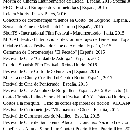
Mostra de Cinema Llatinoamericà de Lleida | España, 2015
Special 
FEC - Festival Europeo de Curtmetratges | España, 2015
Leiden Shorts | Países Bajos, 2016
Concurso de cortometrajes "Sueños en Corto" de Logroño | España,
Semana de Cine de Medina del Campo | España, 2015
ShorTS - International Film Festival - Maremetraggio | Italia, 2015
MECAL Festival Internacional de Cortometrajes de Barcelona | Espa
Octubre Corto - Festival de Cine de Arnedo | España, 2015
Certamen de Cortometrajes "El Pecado" | España, 2015
Festival de Cine "Ciudad de Astorga" | España, 2015
London Spanish Film Festival | Reino Unido, 2016
Festival de Cine Corto de Salamanca | España, 2016
Muestra de Cine y Creatividad Centro Botín | España, 2015
Festival de Cine de Ponferrada | España, 2015
Festival de Cine Andaluz de Burguillos | España, 2015
Best actor (Ll
Corto Circuito Latino Shorts Film Festival of NY | Estados Unidos, 
Cortos a la fresquita - Ciclo de cortos españoles de ficción - ALC
Festival de Cortometrajes "Villamayor de Cine" | España, 2015
Festival de Curtmetratges de Manlleu | España, 2015
Festival de Cine de Sant Joan d'Alacant - Concurso Nacional de Cort
Cinefiesta - Annual Short Film Contest Puerto Rico | Puerto Rico, 2