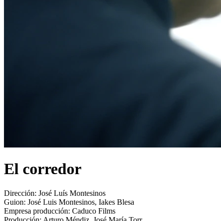
El corredor
Dirección:
José Luís Montesinos
Guion:
José Luis Montesinos, Iakes Blesa
Empresa producción:
Caduco Films
Producción:
Arturo Méndiz, José María Torr...