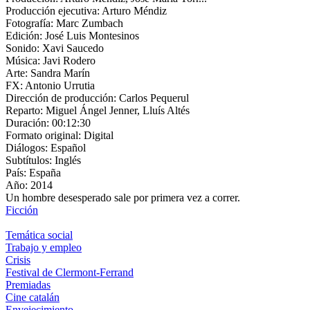
Producción ejecutiva:
Arturo Méndiz
Fotografía:
Marc Zumbach
Edición:
José Luis Montesinos
Sonido:
Xavi Saucedo
Música:
Javi Rodero
Arte:
Sandra Marín
FX:
Antonio Urrutia
Dirección de producción:
Carlos Pequerul
Reparto:
Miguel Ángel Jenner, Lluís Altés
Duración:
00:12:30
Formato original:
Digital
Diálogos:
Español
Subtítulos:
Inglés
País:
España
Año:
2014
Un hombre desesperado sale por primera vez a correr.
Ficción
Temática social
Trabajo y empleo
Crisis
Festival de Clermont-Ferrand
Premiadas
Cine catalán
Envejecimiento