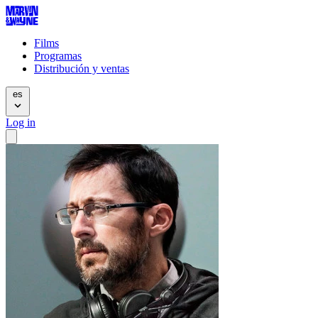
Films
Programas
Distribución y ventas
es
Log in