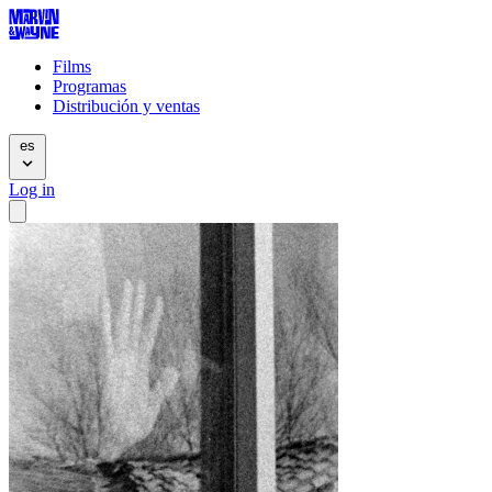
Films
Programas
Distribución y ventas
es
Log in