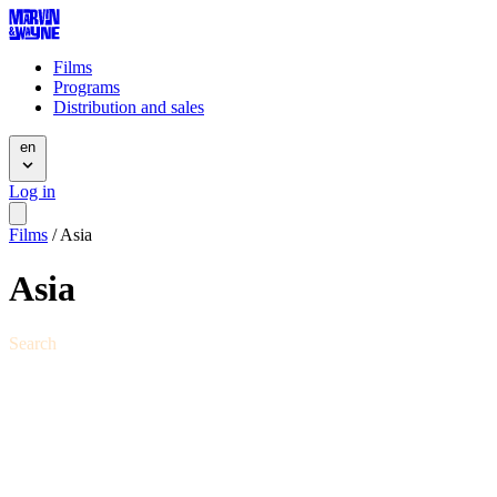
Films
Programs
Distribution and sales
en
Log in
Films
/
Asia
Asia
Search