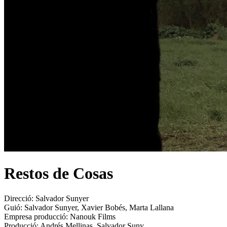
Restos de Cosas
Direcció:
Salvador Sunyer
Guió:
Salvador Sunyer, Xavier Bobés, Marta Lallana
Empresa producció:
Nanouk Films
Producció:
Andrés Mellinas, Salvador Suny...