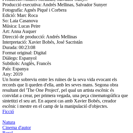
Producció executiva:
Andrés Mellinas, Salvador Sunyer
Fotografía:
Agnés Piqué i Corbera
Edició:
Marc Roca
So:
Laia Casanova
Música:
Lucas Peire
Art:
Anna Auquer
Direcció de producció:
Andrés Mellinas
Interpretació:
Xavier Bobés, José Sacristán
Durada:
00:23:08
Format original:
Digital
Diàlegs:
Espanyol
Subtítols:
Anglès, Francès
País:
Espanya
Any:
2019
Un home sobreviu entre les ruïnes de la seva vida evocant els
records que li queden d'ella, amb les seves mans. Segona obra
resultant del 'The One Project', pel qual un artista escènic és
convidat a crear, per primera vegada, una peça cinematogràfica que
sintetitzi el seu art. En aquest cas amb Xavier Bobés, creador
escènic i mestre en el camp de la manipulació d'objectes.
Ficció
Natura
Cinema d'autor
Rural