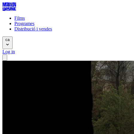
Films
Programes
Distribució i vendes
ca
Log in