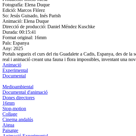
Fotografía:
Elena Duque
Edició:
Marcos Flórez
So:
Jesús Guisado, Inés Parish
Animació:
Elena Duque
Direcció de producció:
Daniel Méndez Kuschke
Durada:
00:15:41
Format original:
16mm
País:
Espanya
Any:
2025
Portals segueix el curs del riu Guadalete a Cadis, Espanya, des de la s
real i animació creant una fauna i flora impossibles, inventant una nov
Animació
Experimental
Documental
Medioambiental
Documental d'animació
Dones directores
16mm
Stop-motion
Collage
Cinema andalús
Aigua
Paisatge
Animació Experimental