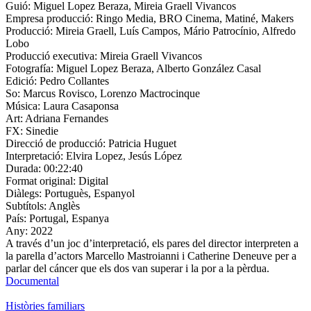
Guió:
Miguel Lopez Beraza, Mireia Graell Vivancos
Empresa producció:
Ringo Media, BRO Cinema, Matiné, Makers
Producció:
Mireia Graell, Luís Campos, Mário Patrocínio, Alfredo
Lobo
Producció executiva:
Mireia Graell Vivancos
Fotografía:
Miguel Lopez Beraza, Alberto González Casal
Edició:
Pedro Collantes
So:
Marcus Rovisco, Lorenzo Mactrocinque
Música:
Laura Casaponsa
Art:
Adriana Fernandes
FX:
Sinedie
Direcció de producció:
Patricia Huguet
Interpretació:
Elvira Lopez, Jesús López
Durada:
00:22:40
Format original:
Digital
Diàlegs:
Portuguès, Espanyol
Subtítols:
Anglès
País:
Portugal, Espanya
Any:
2022
A través d’un joc d’interpretació, els pares del director interpreten a
la parella d’actors Marcello Mastroianni i Catherine Deneuve per a
parlar del cáncer que els dos van superar i la por a la pèrdua.
Documental
Històries familiars