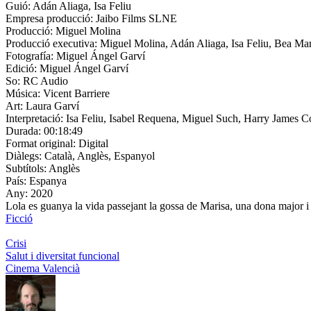
Guió:
Adán Aliaga, Isa Feliu
Empresa producció:
Jaibo Films SLNE
Producció:
Miguel Molina
Producció executiva:
Miguel Molina, Adán Aliaga, Isa Feliu, Bea Mar
Fotografía:
Miguel Ángel Garví
Edició:
Miguel Ángel Garví
So:
RC Audio
Música:
Vicent Barriere
Art:
Laura Garví
Interpretació:
Isa Feliu, Isabel Requena, Miguel Such, Harry James C
Durada:
00:18:49
Format original:
Digital
Diàlegs:
Català, Anglès, Espanyol
Subtítols:
Anglès
País:
Espanya
Any:
2020
Lola es guanya la vida passejant la gossa de Marisa, una dona major i m
Ficció
Crisi
Salut i diversitat funcional
Cinema Valencià