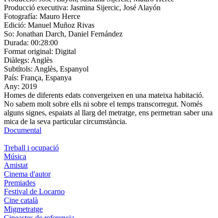
Producció executiva:
Jasmina Sijercic, José Alayón
Fotografía:
Mauro Herce
Edició:
Manuel Muñoz Rivas
So:
Jonathan Darch, Daniel Fernández
Durada:
00:28:00
Format original:
Digital
Diàlegs:
Anglès
Subtítols:
Anglès, Espanyol
País:
França, Espanya
Any:
2019
Homes de diferents edats convergeixen en una mateixa habitació.
No sabem molt sobre ells ni sobre el temps transcorregut. Només
alguns signes, espaiats al llarg del metratge, ens permetran saber una
mica de la seva particular circumstància.
Documental
Treball i ocupació
Música
Amistat
Cinema d'autor
Premiades
Festival de Locarno
Cine català
Migmetratge
Cineastes de referencia