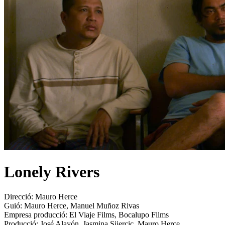
Lonely Rivers
Direcció:
Mauro Herce
Guió:
Mauro Herce, Manuel Muñoz Rivas
Empresa producció:
El Viaje Films, Bocalupo Films
Producció:
José Alayón, Jasmina Sijercic, Mauro Herce