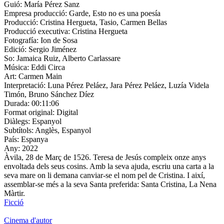
Guió:
María Pérez Sanz
Empresa producció:
Garde, Esto no es una poesía
Producció:
Cristina Hergueta, Tasio, Carmen Bellas
Producció executiva:
Cristina Hergueta
Fotografía:
Ion de Sosa
Edició:
Sergio Jiménez
So:
Jamaica Ruiz, Alberto Carlassare
Música:
Eddi Circa
Art:
Carmen Main
Interpretació:
Luna Pérez Peláez, Jara Pérez Peláez, Luzía Videla
Timón, Bruno Sánchez Díez
Durada:
00:11:06
Format original:
Digital
Diàlegs:
Espanyol
Subtítols:
Anglès, Espanyol
País:
Espanya
Any:
2022
Àvila, 28 de Març de 1526. Teresa de Jesús compleix onze anys
envoltada dels seus cosins. Amb la seva ajuda, escriu una carta a la
seva mare on li demana canviar-se el nom pel de Cristina. I així,
assemblar-se més a la seva Santa preferida: Santa Cristina, La Nena
Màrtir.
Ficció
Cinema d'autor