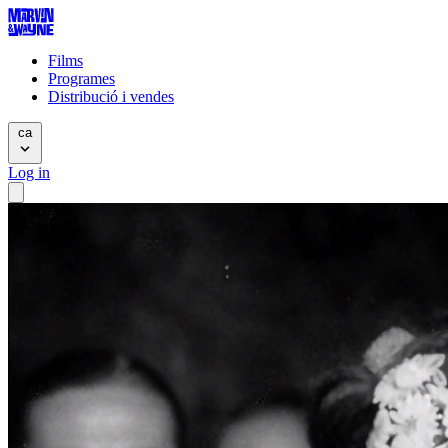
Films
Programes
Distribució i vendes
ca
Log in