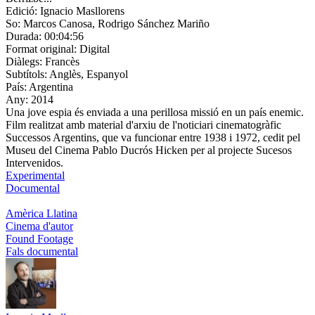
Edició:
Ignacio Masllorens
So:
Marcos Canosa, Rodrigo Sánchez Mariño
Durada:
00:04:56
Format original:
Digital
Diàlegs:
Francès
Subtítols:
Anglès, Espanyol
País:
Argentina
Any:
2014
Una jove espia és enviada a una perillosa missió en un país enemic.
Film realitzat amb material d'arxiu de l'noticiari cinematogràfic
Successos Argentins, que va funcionar entre 1938 i 1972, cedit pel
Museu del Cinema Pablo Ducrós Hicken per al projecte Sucesos
Intervenidos.
Experimental
Documental
Amèrica Llatina
Cinema d'autor
Found Footage
Fals documental