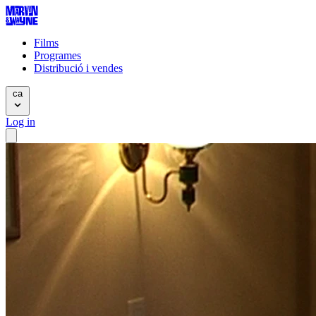
Films
Programes
Distribució i vendes
ca
Log in