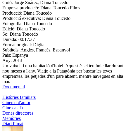
Guió:
Jorge Suárez, Diana Toucedo
Empresa producció:
Diana Toucedo Films
Producció:
Diana Toucedo
Producció executiva:
Diana Toucedo
Fotografía:
Diana Toucedo
Edició:
Diana Toucedo
So:
Diana Toucedo
Durada:
00:17:37
Format original:
Digital
Subtítols:
Anglès, Francès, Espanyol
País:
Espanya
Any:
2013
Un vaixell i una habitació d'hotel. Aquest és el teu únic llar durant
nou mesos a l'any. Viatjo a la Patagònia per buscar les teves
empremtes, les petjades d'un pare absent, mentre navegues en alta
mar.
Documental
Històries familiars
Cinema d'autor
Cine català
Dones directores
Memòries
Diari filmat