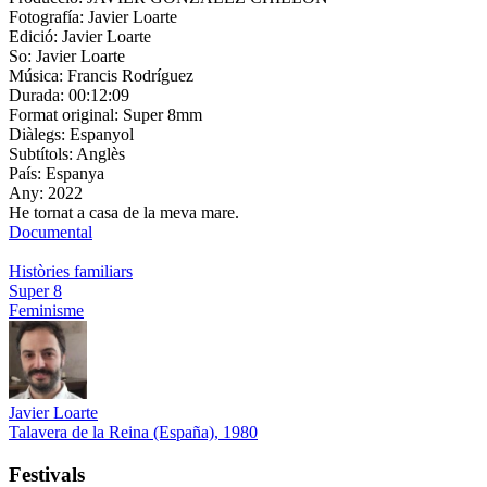
Fotografía:
Javier Loarte
Edició:
Javier Loarte
So:
Javier Loarte
Música:
Francis Rodríguez
Durada:
00:12:09
Format original:
Super 8mm
Diàlegs:
Espanyol
Subtítols:
Anglès
País:
Espanya
Any:
2022
He tornat a casa de la meva mare.
Documental
Històries familiars
Super 8
Feminisme
Javier Loarte
Talavera de la Reina (España), 1980
Festivals