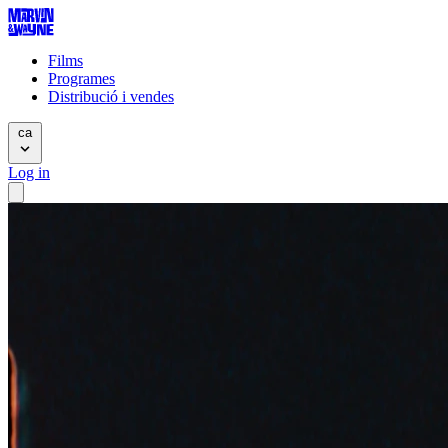
Films
Programes
Distribució i vendes
ca
Log in