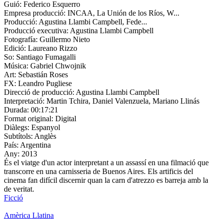
Guió:
Federico Esquerro
Empresa producció:
INCAA, La Unión de los Ríos, W...
Producció:
Agustina Llambi Campbell, Fede...
Producció executiva:
Agustina Llambi Campbell
Fotografía:
Guillermo Nieto
Edició:
Laureano Rizzo
So:
Santiago Fumagalli
Música:
Gabriel Chwojnik
Art:
Sebastián Roses
FX:
Leandro Pugliese
Direcció de producció:
Agustina Llambi Campbell
Interpretació:
Martin Tchira, Daniel Valenzuela, Mariano Llinás
Durada:
00:17:21
Format original:
Digital
Diàlegs:
Espanyol
Subtítols:
Anglès
País:
Argentina
Any:
2013
És el viatge d'un actor interpretant a un assassí en una filmació que
transcorre en una carnisseria de Buenos Aires. Els artificis del
cinema fan difícil discernir quan la carn d'atrezzo es barreja amb la
de veritat.
Ficció
Amèrica Llatina